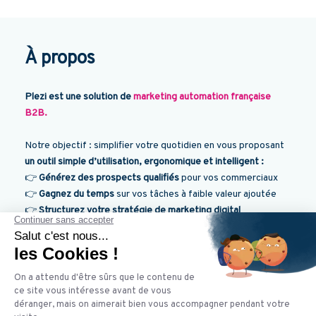
À propos
Plezi est une solution de
marketing automation française
B2B.
Notre objectif : simplifier votre quotidien en vous proposant
un outil simple d’utilisation, ergonomique et intelligent :
👉
Générez des prospects qualifiés
pour vos commerciaux
👉
Gagnez du temps
sur vos tâches à faible valeur ajoutée
👉
Structurez votre stratégie de marketing digital
Déjà plus de
400 entreprises
et plus de
30 agences
nous
font confiance !
💻 Et si on vous présentait Plezi lors d'une démo
personnalisée ?
C'est par ici !