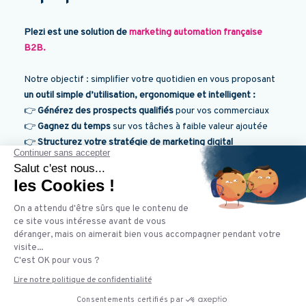
Plezi est une solution de
marketing automation française
B2B.
Notre objectif : simplifier votre quotidien en vous proposant
un outil simple d’utilisation, ergonomique et intelligent :
👉
Générez des prospects qualifiés
pour vos commerciaux
👉
Gagnez du temps
sur vos tâches à faible valeur ajoutée
👉
Structurez votre stratégie de marketing digital
Déjà plus de
400 entreprises
et plus de
30 agences
nous
font confiance !
💻 Et si on vous présentait Plezi lors d'une démo
personnalisée ?
C'est par ici !