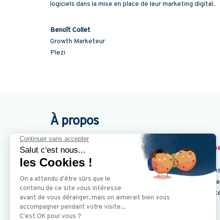
logiciels dans la mise en place de leur marketing digital.
Benoît Collet
Growth Marketeur
Plezi
À propos
Plezi est une solution de
marketing automation françai
Notre objectif : simplifier votre quotidien en vous prop
👉
Générez des prospects qualifiés
pour vos commercia
👉
Gagnez du temps
sur vos tâches à faible valeur ajout
👉
Structurez votre stratégie de marketing digital