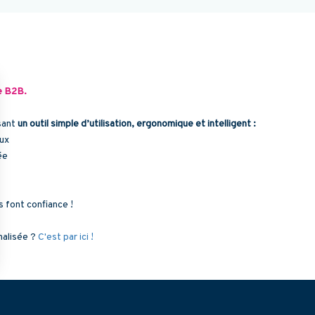
se B2B.
osant
un outil simple d’utilisation, ergonomique et intelligent :
ux
ée
 font confiance !
nalisée ?
C'est par ici !