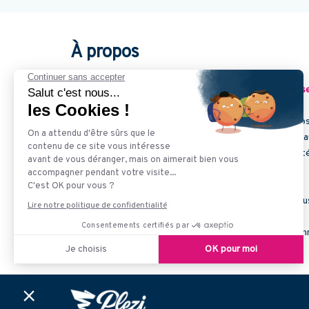
À propos
Plezi est une solution de
marketing automation françai
Notre objectif : simplifier votre quotidien en vous prop
👉
Générez des prospects qualifiés
pour vos commercia
👉
Gagnez du temps
sur vos tâches à faible valeur ajout
👉
Structurez votre stratégie de marketing digital
Déjà plus de
400 entreprises
et plus de
30 agences
nous
💻 Et si on vous présentait Plezi lors d'une démo person